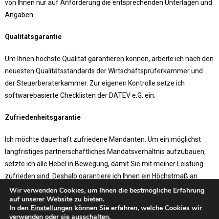
von Ihnen nur auf Anforderung die entsprechenden Unterlagen und
Angaben.
Qualitätsgarantie
Um Ihnen höchste Qualität garantieren können, arbeite ich nach den
neuesten Qualitätsstandards der Wirtschaftsprüferkammer und
der Steuerberaterkammer. Zur eigenen Kontrolle setze ich
softwarebasierte Checklisten der DATEV e.G. ein.
Zufriedenheitsgarantie
Ich möchte dauerhaft zufriedene Mandanten. Um ein möglichst
langfristiges partnerschaftliches Mandatsverhältnis aufzubauen,
setzte ich alle Hebel in Bewegung, damit Sie mit meiner Leistung
zufrieden sind. Deshalb garantiere ich Ihnen ein Höchstmaß an
Service und Qualität.
Wir verwenden Cookies, um Ihnen die bestmögliche Erfahrung
auf unserer Website zu bieten.
In den
Einstellungen
können Sie erfahren, welche Cookies wir
Sichern Sie sich Ihre Garantien bei der Beratung:
verwenden oder sie ausschalten.